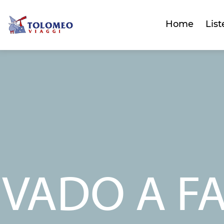
Home
List
VADO A FA